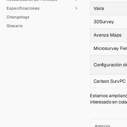
Vaira
Especificaciones
Changelogs
3DSurvey
Glosario
Avenza Maps
Microsurvey Fie
Configuración d
Carlson SurvPC
Estamos ampliando
interesado en col
Anterior