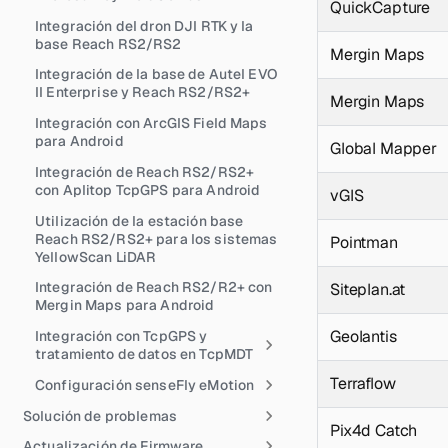
QuickCapture
Integración del dron DJI RTK y la
base Reach RS2/RS2
Mergin Maps
Integración de la base de Autel EVO
II Enterprise y Reach RS2/RS2+
Mergin Maps
Integración con ArcGIS Field Maps
para Android
Global Mapper
Integración de Reach RS2/RS2+
con Aplitop TcpGPS para Android
vGIS
Utilización de la estación base
Reach RS2/RS2+ para los sistemas
Pointman
YellowScan LiDAR
Integración de Reach RS2/R2+ con
Siteplan.at
Mergin Maps para Android
Geolantis
Integración con TcpGPS y
tratamiento de datos en TcpMDT
Terraflow
Configuración senseFly eMotion
Solución de problemas
Pix4d Catch
Actualización de Firmware