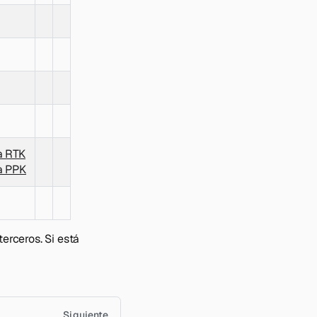
a RTK
a PPK
rceros. Si está
Siguiente